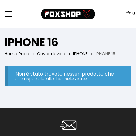
0
IPHONE 16
Home Page
Cover device
IPHONE
IPHONE 16
Non è stato trovato nessun prodotto che
corrisponde alla tua selezione.