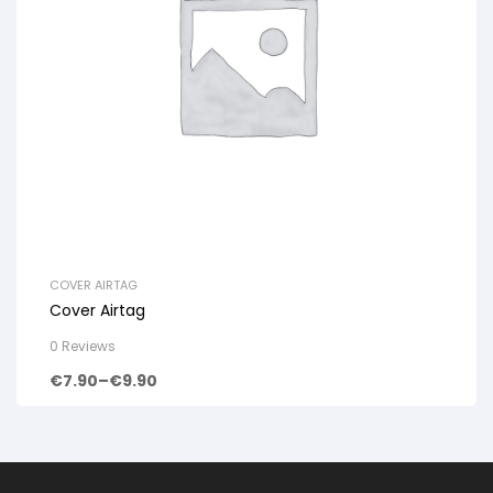
COVER AIRTAG
Cover Airtag
0 Reviews
€
7.90
–
€
9.90